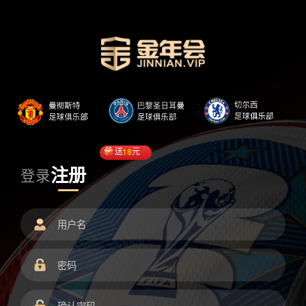
送
18
元
注册
登录