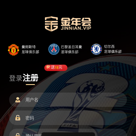
送
18
元
注册
登录