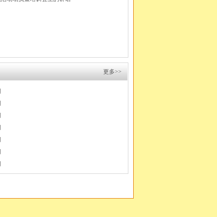
更多>>
期
期
期
期
期
期
期