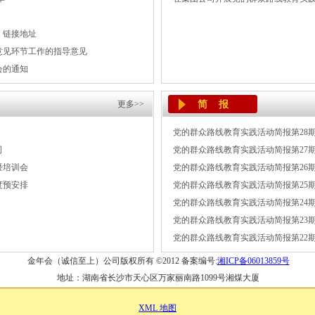
》链接地址
意见环节工作的指导意见
会的通知
更多>>
简 报
党的群众路线教育实践活动简报第28
司
党的群众路线教育实践活动简报第27
暨培训会
党的群众路线教育实践活动简报第26
度预安排
党的群众路线教育实践活动简报第25
党的群众路线教育实践活动简报第24
党的群众路线教育实践活动简报第23
党的群众路线教育实践活动简报第22
金年会（诚信至上）公司版权所有 ©2012 备案编号:
湘ICP备06013859号
地址：湖南省长沙市天心区万家丽南路1099号湘煤大厦
XML 地图