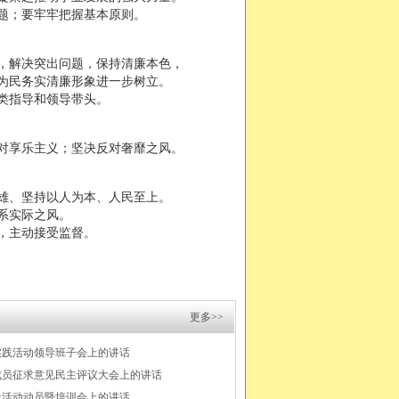
题；要牢牢把握基本原则。
，解决突出问题，保持清廉本色，
为民务实清廉形象进一步树立。
类指导和领导带头。
对享乐主义；坚决反对奢靡之风。
雄、坚持以人为本、人民至上。
系实际之风。
，主动接受监督。
更多>>
实践活动领导班子会上的讲话
成员征求意见民主评议大会上的讲话
践活动动员暨培训会上的讲话